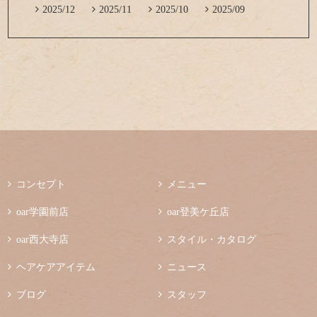

2025/12

2025/11

2025/10

2025/09

コンセプト

メニュー

oar学園前店

oar登美ケ丘店

oar西大寺店

スタイル・カタログ

ヘアケアアイテム

ニュース

ブログ

スタッフ