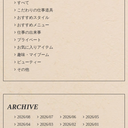

すべて

こだわりの仕事道具

おすすめスタイル

おすすめメニュー

仕事の出来事

プライベート

お気に入りアイテム

趣味・マイブーム

ビューティー

その他
ARCHIVE

2026/08

2026/07

2026/06

2026/05

2026/04

2026/03

2026/02

2026/01