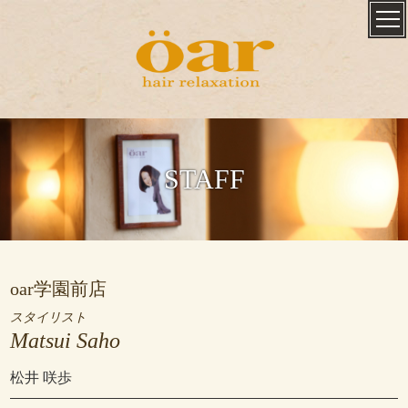
STAFF
oar学園前店
スタイリスト
Matsui Saho
松井 咲歩