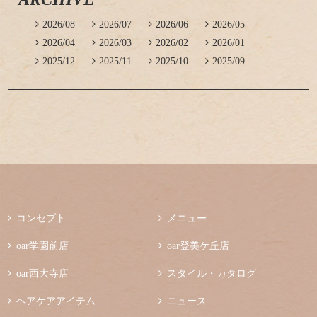

2026/08

2026/07

2026/06

2026/05

2026/04

2026/03

2026/02

2026/01

2025/12

2025/11

2025/10

2025/09

コンセプト

メニュー

oar学園前店

oar登美ケ丘店

oar西大寺店

スタイル・カタログ

ヘアケアアイテム

ニュース