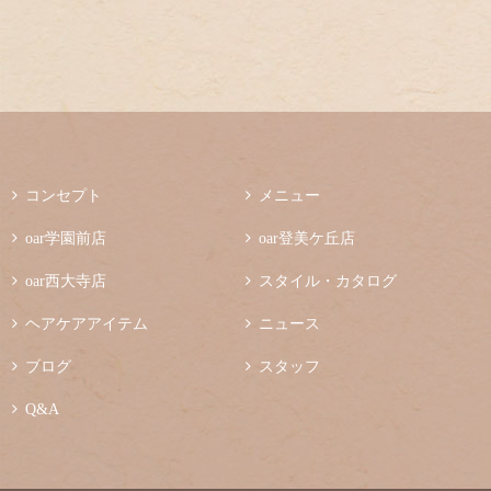

コンセプト

メニュー

oar学園前店

oar登美ケ丘店

oar西大寺店

スタイル・カタログ

ヘアケアアイテム

ニュース

ブログ

スタッフ

Q&A