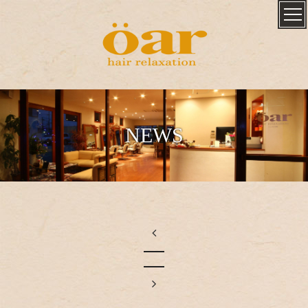
NEWS

