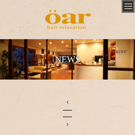
NEWS

