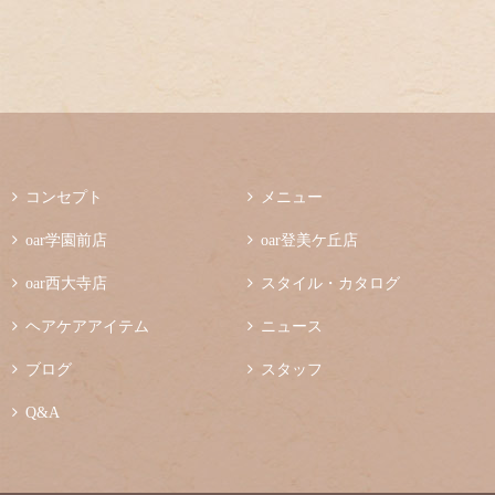

コンセプト

メニュー

oar学園前店

oar登美ケ丘店

oar西大寺店

スタイル・カタログ

ヘアケアアイテム

ニュース

ブログ

スタッフ

Q&A